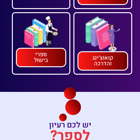
ספרי
קואוצ'ינג
בישול
והדרכה
יש לכם רעיון
לספר?